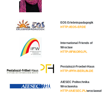
EOS Erlebnispadagogik
HTTP://EOS-EP.DE
International Friends of
Wroclaw
HTTP://IFW.ORG.PL
Pestalozzi-Froebel-Haus
HTTP://PFH-BERLIN.DE
AIESEC Politechnika
Wrocławska
HTTP://AIESEC.PL/
wroclawut/